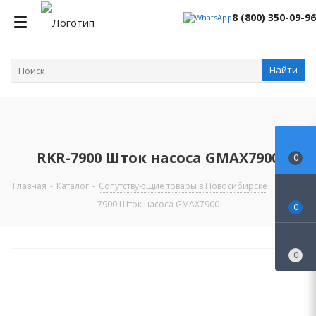
8 (800) 350-09-96
Найти
RKR-7900 Шток насоса GMAX7900
0
Главная
-
Каталог
-
Сопутствующие товары в Новосибирске
-
RKR-
7900 Шток насоса GMAX7900
0
0