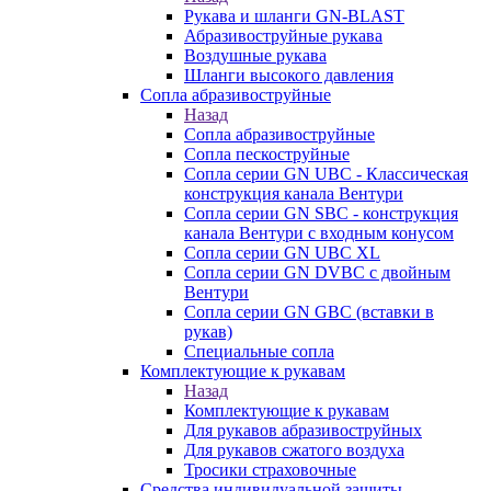
Рукава и шланги GN-BLAST
Абразивоструйные рукава
Воздушные рукава
Шланги высокого давления
Сопла абразивоструйные
Назад
Сопла абразивоструйные
Сопла пескоструйные
Сопла серии GN UBC - Классическая
конструкция канала Вентури
Сопла серии GN SBC - конструкция
канала Вентури c входным конусом
Сопла серии GN UBC XL
Сопла серии GN DVBC с двойным
Вентури
Сопла серии GN GBC (вставки в
рукав)
Специальные сопла
Комплектующие к рукавам
Назад
Комплектующие к рукавам
Для рукавов абразивоструйных
Для рукавов сжатого воздуха
Тросики страховочные
Средства индивидуальной защиты