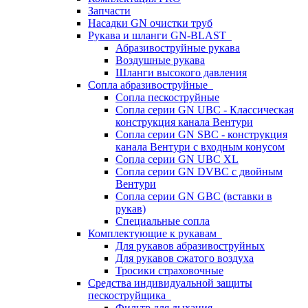
Запчасти
Насадки GN очистки труб
Рукава и шланги GN-BLAST
Абразивоструйные рукава
Воздушные рукава
Шланги высокого давления
Сопла абразивоструйные
Сопла пескоструйные
Сопла серии GN UBC - Классическая
конструкция канала Вентури
Сопла серии GN SBC - конструкция
канала Вентури c входным конусом
Сопла серии GN UBC XL
Сопла серии GN DVBC с двойным
Вентури
Сопла серии GN GBC (вставки в
рукав)
Специальные сопла
Комплектующие к рукавам
Для рукавов абразивоструйных
Для рукавов сжатого воздуха
Тросики страховочные
Средства индивидуальной защиты
пескоструйщика
Фильтр для дыхания