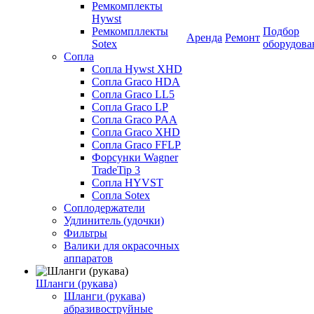
Ремкомплекты
Hywst
Ремкомпллекты
Подбор
Аренда
Ремонт
Sotex
оборудова
Сопла
Сопла Hywst XHD
Сопла Graco HDA
Сопла Graco LL5
Сопла Graco LP
Сопла Graco PAA
Сопла Graco XHD
Сопла Graco FFLP
Форсунки Wagner
TradeTip 3
Сопла HYVST
Сопла Sotex
Соплодержатели
Удлинитель (удочки)
Фильтры
Валики для окрасочных
аппаратов
Шланги (рукава)
Шланги (рукава)
абразивоструйные