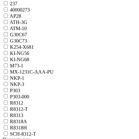
237
40000273
AP28
ATH-3G
ATM-10
G30C67
G30C73
K254-X681
KI-NG56
KI-NG68
M73-1
MX-1231C-AAA-PU
NKP-1
NKP-3
P303
P303-000
R8312
R8312-T
R8313
R8318A
R8318H
SCH-8312-T