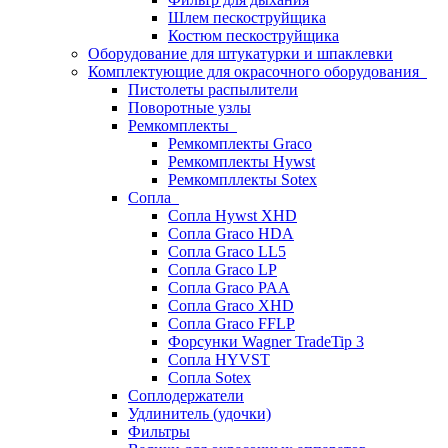
Шлем пескоструйщика
Костюм пескоструйщика
Оборудование для штукатурки и шпаклевки
Комплектующие для окрасочного оборудования
Пистолеты распылители
Поворотные узлы
Ремкомплекты
Ремкомплекты Graco
Ремкомплекты Hywst
Ремкомпллекты Sotex
Сопла
Сопла Hywst XHD
Сопла Graco HDA
Сопла Graco LL5
Сопла Graco LP
Сопла Graco PAA
Сопла Graco XHD
Сопла Graco FFLP
Форсунки Wagner TradeTip 3
Сопла HYVST
Сопла Sotex
Соплодержатели
Удлинитель (удочки)
Фильтры