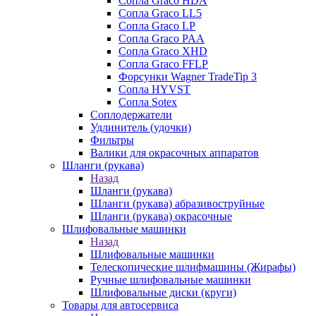
Сопла Graco HDA
Сопла Graco LL5
Сопла Graco LP
Сопла Graco PAA
Сопла Graco XHD
Сопла Graco FFLP
Форсунки Wagner TradeTip 3
Сопла HYVST
Сопла Sotex
Соплодержатели
Удлинитель (удочки)
Фильтры
Валики для окрасочных аппаратов
Шланги (рукава)
Назад
Шланги (рукава)
Шланги (рукава) абразивоструйные
Шланги (рукава) окрасочные
Шлифовальные машинки
Назад
Шлифовальные машинки
Телескопические шлифмашины (Жирафы)
Ручные шлифовальные машинки
Шлифовальные диски (круги)
Товары для автосервиса