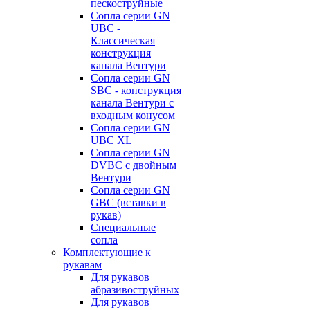
пескоструйные
Сопла серии GN
UBC -
Классическая
конструкция
канала Вентури
Сопла серии GN
SBC - конструкция
канала Вентури c
входным конусом
Сопла серии GN
UBC XL
Сопла серии GN
DVBC с двойным
Вентури
Сопла серии GN
GBC (вставки в
рукав)
Специальные
сопла
Комплектующие к
рукавам
Для рукавов
абразивоструйных
Для рукавов