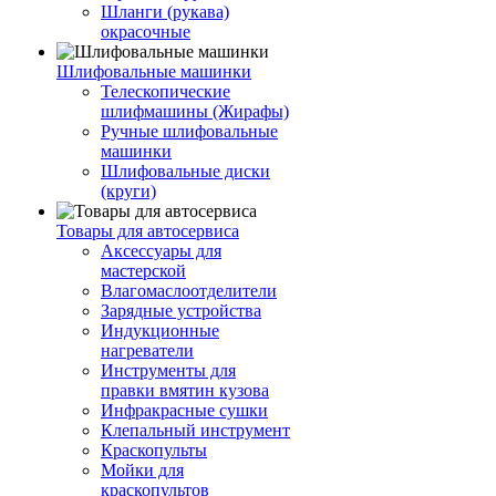
Шланги (рукава)
окрасочные
Шлифовальные машинки
Телескопические
шлифмашины (Жирафы)
Ручные шлифовальные
машинки
Шлифовальные диски
(круги)
Товары для автосервиса
Аксессуары для
мастерской
Влагомаслоотделители
Зарядные устройства
Индукционные
нагреватели
Инструменты для
правки вмятин кузова
Инфракрасные сушки
Клепальный инструмент
Краскопульты
Мойки для
краскопультов