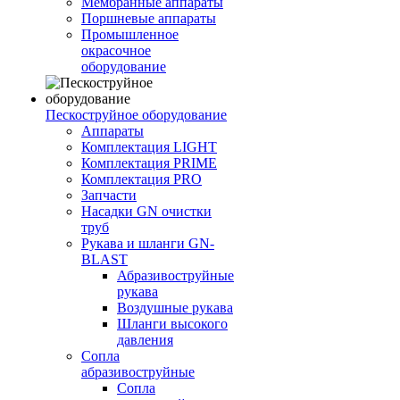
Мембранные аппараты
Поршневые аппараты
Промышленное
окрасочное
оборудование
Пескоструйное оборудование
Аппараты
Комплектация LIGHT
Комплектация PRIME
Комплектация PRO
Запчасти
Насадки GN очистки
труб
Рукава и шланги GN-
BLAST
Абразивоструйные
рукава
Воздушные рукава
Шланги высокого
давления
Сопла
абразивоструйные
Сопла