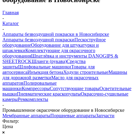
Главная
-
Каталог
-
Аппараты безвоздушной покраски в Новосибирске
Аппараты безвоздушной покраски
Пескоструйное
оборудование
Оборудование для штукатурки и
шпаклевки
Комплектующие для окрасочного
оборудования
Шпатлёвка и инструменты DANOGIPS &
SHEETROCK
Шланги (рукава)
Средства
защиты
Шлифовальные машинки
Товары для
автосервиса
Инъекция бетона
Ходули строительные
Машины
для дорожной разметки
Масло для окрасочных
аппаратов
Полировальные
машинки
Компрессоры
Сопутствующие товары
Осветительные
вышки
Пневматические краскопульты
Окрасочно-сушильные
камеры
Ремкомплекты
-
Промышленное окрасочное оборудование в Новосибирске
Мембранные аппараты
Поршневые аппараты
Запчасти
Фильтр:
Цена