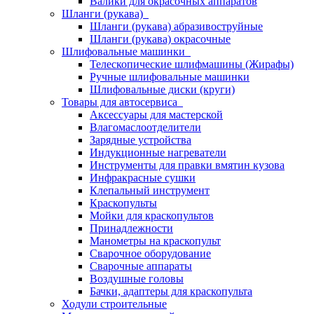
Валики для окрасочных аппаратов
Шланги (рукава)
Шланги (рукава) абразивоструйные
Шланги (рукава) окрасочные
Шлифовальные машинки
Телескопические шлифмашины (Жирафы)
Ручные шлифовальные машинки
Шлифовальные диски (круги)
Товары для автосервиса
Аксессуары для мастерской
Влагомаслоотделители
Зарядные устройства
Индукционные нагреватели
Инструменты для правки вмятин кузова
Инфракрасные сушки
Клепальный инструмент
Краскопульты
Мойки для краскопультов
Принадлежности
Манометры на краскопульт
Сварочное оборудование
Сварочные аппараты
Воздушные головы
Бачки, адаптеры для краскопульта
Ходули строительные