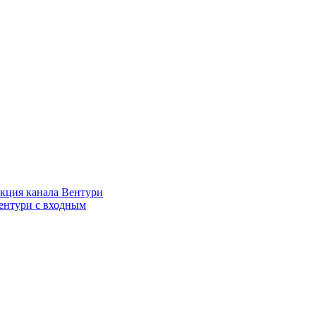
кция канала Вентури
ентури c входным