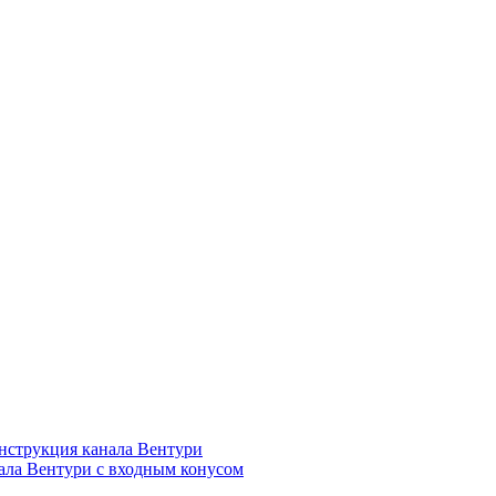
нструкция канала Вентури
ала Вентури c входным конусом