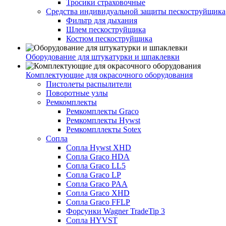
Тросики страховочные
Средства индивидуальной защиты пескоструйщика
Фильтр для дыхания
Шлем пескоструйщика
Костюм пескоструйщика
Оборудование для штукатурки и шпаклевки
Комплектующие для окрасочного оборудования
Пистолеты распылители
Поворотные узлы
Ремкомплекты
Ремкомплекты Graco
Ремкомплекты Hywst
Ремкомпллекты Sotex
Сопла
Сопла Hywst XHD
Сопла Graco HDA
Сопла Graco LL5
Сопла Graco LP
Сопла Graco PAA
Сопла Graco XHD
Сопла Graco FFLP
Форсунки Wagner TradeTip 3
Сопла HYVST