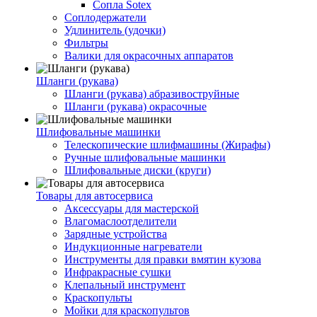
Сопла Sotex
Соплодержатели
Удлинитель (удочки)
Фильтры
Валики для окрасочных аппаратов
Шланги (рукава)
Шланги (рукава) абразивоструйные
Шланги (рукава) окрасочные
Шлифовальные машинки
Телескопические шлифмашины (Жирафы)
Ручные шлифовальные машинки
Шлифовальные диски (круги)
Товары для автосервиса
Аксессуары для мастерской
Влагомаслоотделители
Зарядные устройства
Индукционные нагреватели
Инструменты для правки вмятин кузова
Инфракрасные сушки
Клепальный инструмент
Краскопульты
Мойки для краскопультов