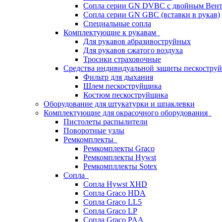
Сопла серии GN DVBC с двойным Вен
Сопла серии GN GBC (вставки в рукав)
Специальные сопла
Комплектующие к рукавам
Для рукавов абразивоструйных
Для рукавов сжатого воздуха
Тросики страховочные
Средства индивидуальной защиты пескостр
Фильтр для дыхания
Шлем пескоструйщика
Костюм пескоструйщика
Оборудование для штукатурки и шпаклевки
Комплектующие для окрасочного оборудования
Пистолеты распылители
Поворотные узлы
Ремкомплекты
Ремкомплекты Graco
Ремкомплекты Hywst
Ремкомпллекты Sotex
Сопла
Сопла Hywst XHD
Сопла Graco HDA
Сопла Graco LL5
Сопла Graco LP
Сопла Graco PAA