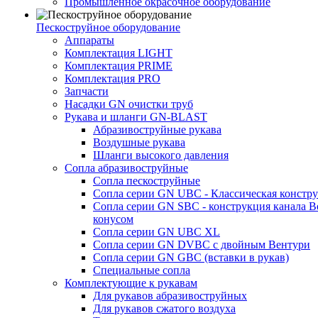
Промышленное окрасочное оборудование
Пескоструйное оборудование
Аппараты
Комплектация LIGHT
Комплектация PRIME
Комплектация PRO
Запчасти
Насадки GN очистки труб
Рукава и шланги GN-BLAST
Абразивоструйные рукава
Воздушные рукава
Шланги высокого давления
Сопла абразивоструйные
Сопла пескоструйные
Сопла серии GN UBC - Классическая констру
Сопла серии GN SBC - конструкция канала В
конусом
Сопла серии GN UBC XL
Сопла серии GN DVBC с двойным Вентури
Сопла серии GN GBC (вставки в рукав)
Специальные сопла
Комплектующие к рукавам
Для рукавов абразивоструйных
Для рукавов сжатого воздуха