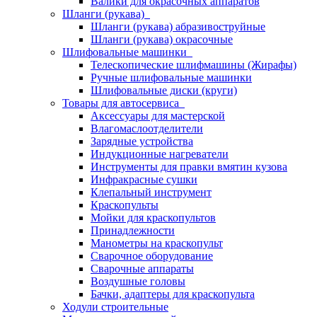
Валики для окрасочных аппаратов
Шланги (рукава)
Шланги (рукава) абразивоструйные
Шланги (рукава) окрасочные
Шлифовальные машинки
Телескопические шлифмашины (Жирафы)
Ручные шлифовальные машинки
Шлифовальные диски (круги)
Товары для автосервиса
Аксессуары для мастерской
Влагомаслоотделители
Зарядные устройства
Индукционные нагреватели
Инструменты для правки вмятин кузова
Инфракрасные сушки
Клепальный инструмент
Краскопульты
Мойки для краскопультов
Принадлежности
Манометры на краскопульт
Сварочное оборудование
Сварочные аппараты
Воздушные головы
Бачки, адаптеры для краскопульта
Ходули строительные