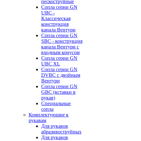
пескоструйные
Сопла серии GN
UBC -
Классическая
конструкция
канала Вентури
Сопла серии GN
SBC - конструкция
канала Вентури c
входным конусом
Сопла серии GN
UBC XL
Сопла серии GN
DVBC с двойным
Вентури
Сопла серии GN
GBC (вставки в
рукав)
Специальные
сопла
Комплектующие к
рукавам
Для рукавов
абразивоструйных
Для рукавов