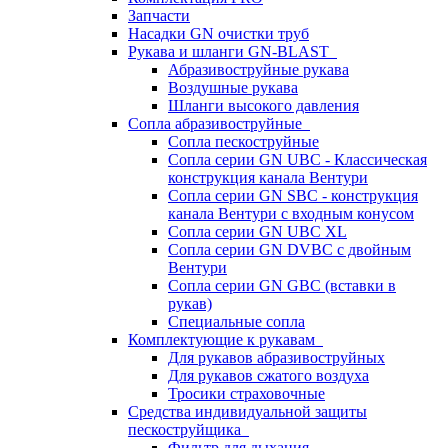
Запчасти
Насадки GN очистки труб
Рукава и шланги GN-BLAST
Абразивоструйные рукава
Воздушные рукава
Шланги высокого давления
Сопла абразивоструйные
Сопла пескоструйные
Сопла серии GN UBC - Классическая
конструкция канала Вентури
Сопла серии GN SBC - конструкция
канала Вентури c входным конусом
Сопла серии GN UBC XL
Сопла серии GN DVBC с двойным
Вентури
Сопла серии GN GBC (вставки в
рукав)
Специальные сопла
Комплектующие к рукавам
Для рукавов абразивоструйных
Для рукавов сжатого воздуха
Тросики страховочные
Средства индивидуальной защиты
пескоструйщика
Фильтр для дыхания