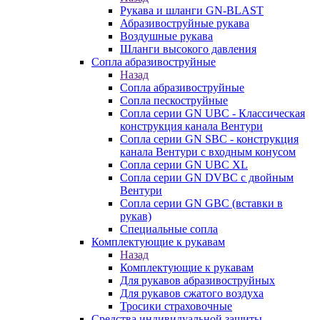
Рукава и шланги GN-BLAST
Абразивоструйные рукава
Воздушные рукава
Шланги высокого давления
Сопла абразивоструйные
Назад
Сопла абразивоструйные
Сопла пескоструйные
Сопла серии GN UBC - Классическая
конструкция канала Вентури
Сопла серии GN SBC - конструкция
канала Вентури c входным конусом
Сопла серии GN UBC XL
Сопла серии GN DVBC с двойным
Вентури
Сопла серии GN GBC (вставки в
рукав)
Специальные сопла
Комплектующие к рукавам
Назад
Комплектующие к рукавам
Для рукавов абразивоструйных
Для рукавов сжатого воздуха
Тросики страховочные
Средства индивидуальной защиты