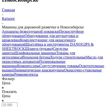
Главная
-
Каталог
-
Машины для дорожной разметки в Новосибирске
Аппараты безвоздушной покраски
Пескоструйное
оборудование
Оборудование для штукатурки и
шпаклевки
Комплектующие для окрасочного
оборудования
Шпатлёвка и инструменты DANOGIPS &
SHEETROCK
Шланги (рукава)
Средства
защиты
Шлифовальные машинки
Товары для
автосервиса
Инъекция бетона
Ходули строительные
Масло для
окрасочных аппаратов
Полировальные
машинки
Компрессоры
Сопутствующие товары
Осветительные
вышки
Пневматические краскопульты
Окрасочно-сушильные
камеры
Ремкомплекты
Фильтр:
Цена
Показать
Цена