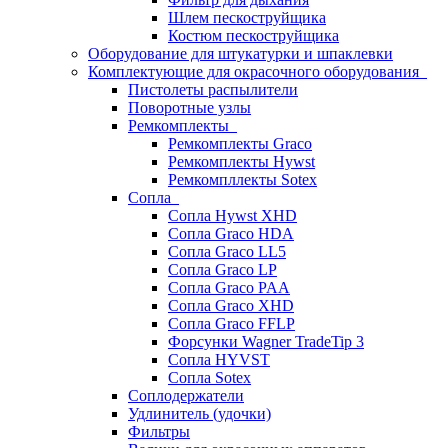
Шлем пескоструйщика
Костюм пескоструйщика
Оборудование для штукатурки и шпаклевки
Комплектующие для окрасочного оборудования
Пистолеты распылители
Поворотные узлы
Ремкомплекты
Ремкомплекты Graco
Ремкомплекты Hywst
Ремкомпллекты Sotex
Сопла
Сопла Hywst XHD
Сопла Graco HDA
Сопла Graco LL5
Сопла Graco LP
Сопла Graco PAA
Сопла Graco XHD
Сопла Graco FFLP
Форсунки Wagner TradeTip 3
Сопла HYVST
Сопла Sotex
Соплодержатели
Удлинитель (удочки)
Фильтры