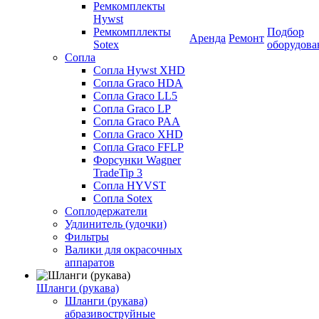
Ремкомплекты
Hywst
Ремкомпллекты
Подбор
Аренда
Ремонт
Sotex
оборудова
Сопла
Сопла Hywst XHD
Сопла Graco HDA
Сопла Graco LL5
Сопла Graco LP
Сопла Graco PAA
Сопла Graco XHD
Сопла Graco FFLP
Форсунки Wagner
TradeTip 3
Сопла HYVST
Сопла Sotex
Соплодержатели
Удлинитель (удочки)
Фильтры
Валики для окрасочных
аппаратов
Шланги (рукава)
Шланги (рукава)
абразивоструйные