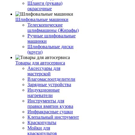
Шланги (рукава)
окрасочные
Шлифовальные машинки
Телескопические
шлифмашины (Жирафы)
Ручные шлифовальные
машинки
Шлифовальные диски
(круги)
Товары для автосервиса
Аксессуары для
мастерской
Влагомаслоотделители
Зарядные устройства
Индукционные
нагреватели
Инструменты для
правки вмятин кузова
Инфракрасные сушки
Клепальный инструмент
Краскопульты
Мойки для
краскопультов