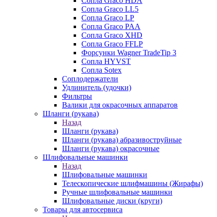
Сопла Graco HDA
Сопла Graco LL5
Сопла Graco LP
Сопла Graco PAA
Сопла Graco XHD
Сопла Graco FFLP
Форсунки Wagner TradeTip 3
Сопла HYVST
Сопла Sotex
Соплодержатели
Удлинитель (удочки)
Фильтры
Валики для окрасочных аппаратов
Шланги (рукава)
Назад
Шланги (рукава)
Шланги (рукава) абразивоструйные
Шланги (рукава) окрасочные
Шлифовальные машинки
Назад
Шлифовальные машинки
Телескопические шлифмашины (Жирафы)
Ручные шлифовальные машинки
Шлифовальные диски (круги)
Товары для автосервиса