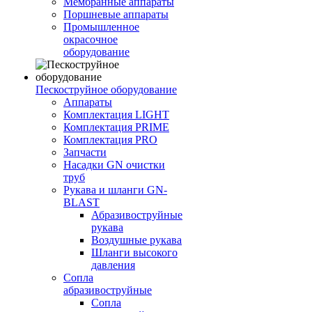
Мембранные аппараты
Поршневые аппараты
Промышленное
окрасочное
оборудование
Пескоструйное оборудование
Аппараты
Комплектация LIGHT
Комплектация PRIME
Комплектация PRO
Запчасти
Насадки GN очистки
труб
Рукава и шланги GN-
BLAST
Абразивоструйные
рукава
Воздушные рукава
Шланги высокого
давления
Сопла
абразивоструйные
Сопла