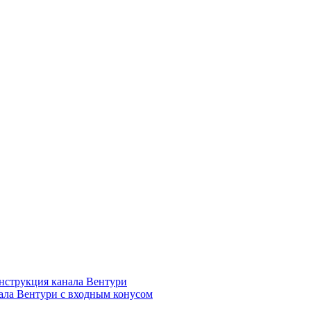
нструкция канала Вентури
ала Вентури c входным конусом