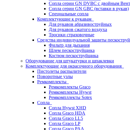
Сопла серии GN DVBC с двойным Вен
Сопла серии GN GBC (вставки в рукав)
Специальные сопла
Комплектующие к рукавам
Для рукавов абразивоструйных
Для рукавов сжатого воздуха
Тросики страховочные
Средства индивидуальной защиты пескостр
Фильтр для дыхания
Шлем пескоструйщика
Костюм пескоструйщика
Оборудование для штукатурки и шпаклевки
Комплектующие для окрасочного оборудования
Пистолеты распылители
Поворотные узлы
Ремкомплекты
Ремкомплекты Graco
Ремкомплекты Hywst
Ремкомпллекты Sotex
Сопла
Сопла Hywst XHD
Сопла Graco HDA
Сопла Graco LL5
Сопла Graco LP
Сопла Graco PAA