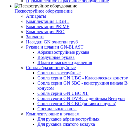
Промышленное окрасочное оборудование
Пескоструйное оборудование
Аппараты
Комплектация LIGHT
Комплектация PRIME
Комплектация PRO
Запчасти
Насадки GN очистки труб
Рукава и шланги GN-BLAST
Абразивоструйные рукава
Воздушные рукава
Шланги высокого давления
Сопла абразивоструйные
Сопла пескоструйные
Сопла серии GN UBC - Классическая констру
Сопла серии GN SBC - конструкция канала В
конусом
Сопла серии GN UBC XL
Сопла серии GN DVBC с двойным Вентури
Сопла серии GN GBC (вставки в рукав)
Специальные сопла
Комплектующие к рукавам
Для рукавов абразивоструйных
Для рукавов сжатого воздуха