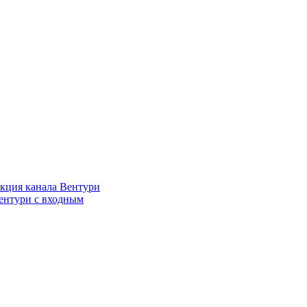
кция канала Вентури
ентури c входным