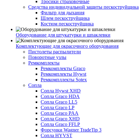
Тросики страховочные
Средства индивидуальной защиты пескоструйщика
Фильтр для дыхания
Шлем пескоструйщика
Костюм пескоструйщика
Оборудование для штукатурки и шпаклевки
Комплектующие для окрасочного оборудования
Пистолеты распылители
Поворотные узлы
Ремкомплекты
Ремкомплекты Graco
Ремкомплекты Hywst
Ремкомпллекты Sotex
Сопла
Сопла Hywst XHD
Сопла Graco HDA
Сопла Graco LL5
Сопла Graco LP
Сопла Graco PAA
Сопла Graco XHD
Сопла Graco FFLP
Форсунки Wagner TradeTip 3
Сопла HYVST