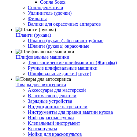
Сопла Sotex
Соплодержатели
Удлинитель (удочки)
Фильтры
Валики для окрасочных аппаратов
Шланги (рукава)
Шланги (рукава) абразивоструйные
Шланги (рукава) окрасочные
Шлифовальные машинки
Телескопические шлифмашины (Жирафы)
Ручные шлифовальные машинки
Шлифовальные диски (круги)
Товары для автосервиса
Аксессуары для мастерской
Влагомаслоотделители
Зарядные устройства
Индукционные нагреватели
Инструменты для правки вмятин кузова
Инфракрасные сушки
Клепальный инструмент
Краскопульты
Мойки для краскопультов