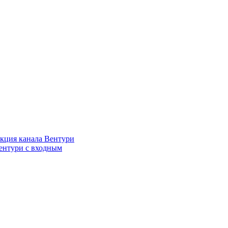
кция канала Вентури
ентури c входным