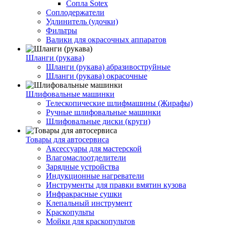
Сопла Sotex
Соплодержатели
Удлинитель (удочки)
Фильтры
Валики для окрасочных аппаратов
Шланги (рукава)
Шланги (рукава) абразивоструйные
Шланги (рукава) окрасочные
Шлифовальные машинки
Телескопические шлифмашины (Жирафы)
Ручные шлифовальные машинки
Шлифовальные диски (круги)
Товары для автосервиса
Аксессуары для мастерской
Влагомаслоотделители
Зарядные устройства
Индукционные нагреватели
Инструменты для правки вмятин кузова
Инфракрасные сушки
Клепальный инструмент
Краскопульты
Мойки для краскопультов