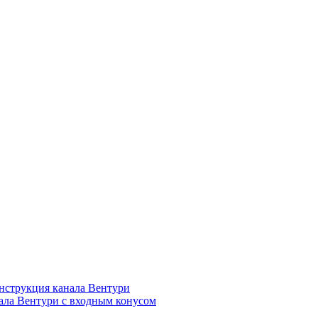
нструкция канала Вентури
ала Вентури c входным конусом