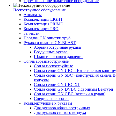
Промышленное окрасочное оборудование
Пескоструйное оборудование
Аппараты
Комплектация LIGHT
Комплектация PRIME
Комплектация PRO
Запчасти
Насадки GN очистки труб
Рукава и шланги GN-BLAST
Абразивоструйные рукава
Воздушные рукава
Шланги высокого давления
Сопла абразивоструйные
Сопла пескоструйные
Сопла серии GN UBC - Классическая констру
Сопла серии GN SBC - конструкция канала В
конусом
Сопла серии GN UBC XL
Сопла серии GN DVBC с двойным Вентури
Сопла серии GN GBC (вставки в рукав)
Специальные сопла
Комплектующие к рукавам
Для рукавов абразивоструйных
Для рукавов сжатого воздуха