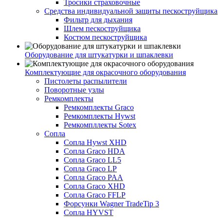
Тросики страховочные
Средства индивидуальной защиты пескоструйщика
Фильтр для дыхания
Шлем пескоструйщика
Костюм пескоструйщика
Оборудование для штукатурки и шпаклевки
Комплектующие для окрасочного оборудования
Пистолеты распылители
Поворотные узлы
Ремкомплекты
Ремкомплекты Graco
Ремкомплекты Hywst
Ремкомпллекты Sotex
Сопла
Сопла Hywst XHD
Сопла Graco HDA
Сопла Graco LL5
Сопла Graco LP
Сопла Graco PAA
Сопла Graco XHD
Сопла Graco FFLP
Форсунки Wagner TradeTip 3
Сопла HYVST