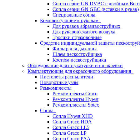
Сопла серии GN DVBC с двойным Вен
Сопла серии GN GBC (вставки в рукав)
Специальные сопла
Комплектующие к рукавам
Для рукавов абразивоструйных
Для рукавов сжатого воздуха
Тросики страховочные
Средства индивидуальной защиты пескостр
Фильтр для дыхания
Шлем пескоструйщика
Костюм пескоструйщика
Оборудование для штукатурки и шпаклевки
Комплектующие для окрасочного оборудования
Пистолеты распылители
Поворотные узлы
Ремкомплекты
Ремкомплекты Graco
Ремкомплекты Hywst
Ремкомпллекты Sotex
Сопла
Сопла Hywst XHD
Сопла Graco HDA
Сопла Graco LL5
Сопла Graco LP
Сопла Graco PAA