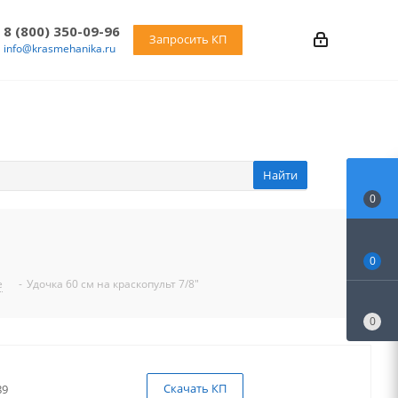
8 (800) 350-09-96
Запросить КП
info@krasmehanika.ru
Найти
0
0
е
-
Удочка 60 см на краскопульт 7/8"
0
Скачать КП
89