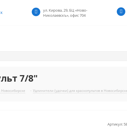
ул. Кирова, 29, БЦ «Ново-
ск
Николаевскъ», офис 704
льт 7/8"
в Новосибирске
-
Удлинители (удочки) для краскопультов в Новосибирск
Артикул:
5