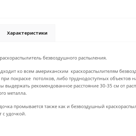
Характеристики
 краскораспылитель безвоздушного распыления.
одходит ко всем американским краскораспылителям безвоз
о при покраске потолков, либо труднодоступных объектов 
бы выдержать рекомендованное расстояние 30-35 см от рас
ого металла.
удочка промывается также как и безвоздушный краскораспы
т с удочкой.