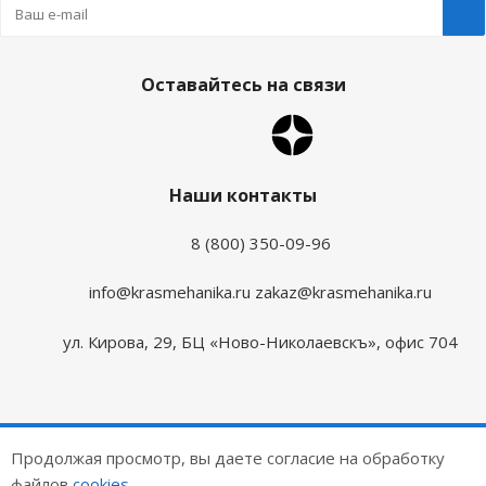
Оставайтесь на связи
Наши контакты
8 (800) 350-09-96
info@krasmehanika.ru
zakaz@krasmehanika.ru
ул. Кирова, 29, БЦ «Ново-Николаевскъ», офис 704
2026 © Красмеханика
Продолжая просмотр, вы даете согласие на обработку
Цены на сайте не являются публичной офертой
файлов
cookies