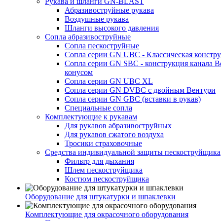
Рукава и шланги GN-BLAST
Абразивоструйные рукава
Воздушные рукава
Шланги высокого давления
Сопла абразивоструйные
Сопла пескоструйные
Сопла серии GN UBC - Классическая констру
Сопла серии GN SBC - конструкция канала В
конусом
Сопла серии GN UBC XL
Сопла серии GN DVBC с двойным Вентури
Сопла серии GN GBC (вставки в рукав)
Специальные сопла
Комплектующие к рукавам
Для рукавов абразивоструйных
Для рукавов сжатого воздуха
Тросики страховочные
Средства индивидуальной защиты пескоструйщика
Фильтр для дыхания
Шлем пескоструйщика
Костюм пескоструйщика
Оборудование для штукатурки и шпаклевки
Комплектующие для окрасочного оборудования