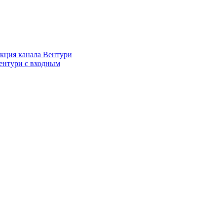
кция канала Вентури
ентури c входным