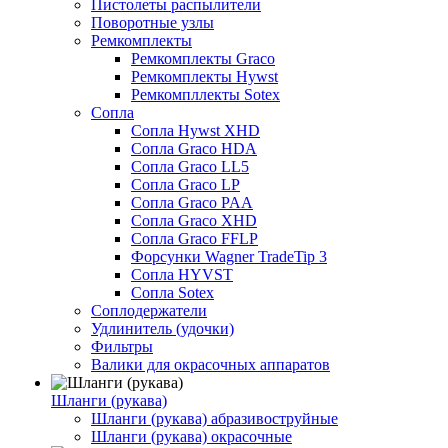
Пистолеты распылители
Поворотные узлы
Ремкомплекты
Ремкомплекты Graco
Ремкомплекты Hywst
Ремкомпллекты Sotex
Сопла
Сопла Hywst XHD
Сопла Graco HDA
Сопла Graco LL5
Сопла Graco LP
Сопла Graco PAA
Сопла Graco XHD
Сопла Graco FFLP
Форсунки Wagner TradeTip 3
Сопла HYVST
Сопла Sotex
Соплодержатели
Удлинитель (удочки)
Фильтры
Валики для окрасочных аппаратов
Шланги (рукава)
Шланги (рукава) абразивоструйные
Шланги (рукава) окрасочные