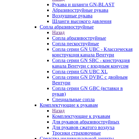
Рукава и шланги GN-BLAST
Абразивоструйные рукава
Воздушные рукава
Шланги высокого давления
Сопла абразивоструйные
Назад
Сопла абразивоструйные
Сопла пескоструйные
Сопла серии GN UBC - Классическая
конструкция канала Вентури
Сопла серии GN SBC - конструкция
канала Вентури c входным конусом
Сопла серии GN UBC XL
Сопла серии GN DVBC с двойным
Вентури
Сопла серии GN GBC (вставки в
рукав)
Специальные сопла
Комплектующие к рукавам
Назад
Комплектующие к рукавам
Для рукавов абразивоструйных
Для рукавов сжатого воздуха
Тросики страховочные
Средства индивидуальной защиты