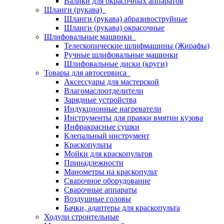
Валики для окрасочных аппаратов
Шланги (рукава)
Шланги (рукава) абразивоструйные
Шланги (рукава) окрасочные
Шлифовальные машинки
Телескопические шлифмашины (Жирафы)
Ручные шлифовальные машинки
Шлифовальные диски (круги)
Товары для автосервиса
Аксессуары для мастерской
Влагомаслоотделители
Зарядные устройства
Индукционные нагреватели
Инструменты для правки вмятин кузова
Инфракрасные сушки
Клепальный инструмент
Краскопульты
Мойки для краскопультов
Принадлежности
Манометры на краскопульт
Сварочное оборудование
Сварочные аппараты
Воздушные головы
Бачки, адаптеры для краскопульта
Ходули строительные