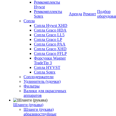
Ремкомплекты
Hywst
Ремкомпллекты
Подбор
Аренда
Ремонт
Sotex
оборудова
Сопла
Сопла Hywst XHD
Сопла Graco HDA
Сопла Graco LL5
Сопла Graco LP
Сопла Graco PAA
Сопла Graco XHD
Сопла Graco FFLP
Форсунки Wagner
TradeTip 3
Сопла HYVST
Сопла Sotex
Соплодержатели
Удлинитель (удочки)
Фильтры
Валики для окрасочных
аппаратов
Шланги (рукава)
Шланги (рукава)
абразивоструйные