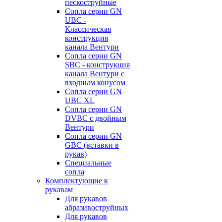
пескоструйные
Сопла серии GN
UBC -
Классическая
конструкция
канала Вентури
Сопла серии GN
SBC - конструкция
канала Вентури c
входным конусом
Сопла серии GN
UBC XL
Сопла серии GN
DVBC с двойным
Вентури
Сопла серии GN
GBC (вставки в
рукав)
Специальные
сопла
Комплектующие к
рукавам
Для рукавов
абразивоструйных
Для рукавов