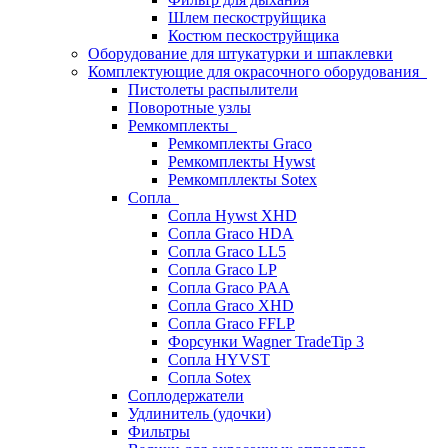
Шлем пескоструйщика
Костюм пескоструйщика
Оборудование для штукатурки и шпаклевки
Комплектующие для окрасочного оборудования
Пистолеты распылители
Поворотные узлы
Ремкомплекты
Ремкомплекты Graco
Ремкомплекты Hywst
Ремкомпллекты Sotex
Сопла
Сопла Hywst XHD
Сопла Graco HDA
Сопла Graco LL5
Сопла Graco LP
Сопла Graco PAA
Сопла Graco XHD
Сопла Graco FFLP
Форсунки Wagner TradeTip 3
Сопла HYVST
Сопла Sotex
Соплодержатели
Удлинитель (удочки)
Фильтры