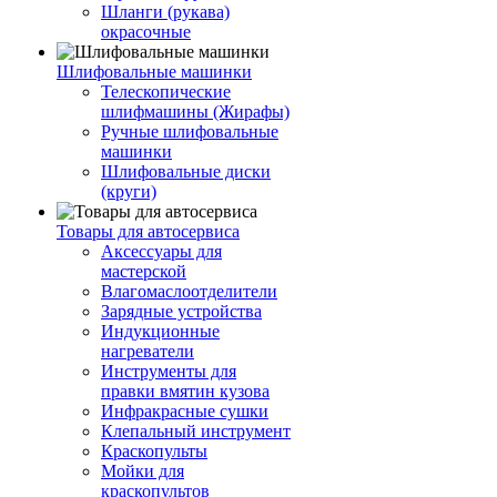
Шланги (рукава)
окрасочные
Шлифовальные машинки
Телескопические
шлифмашины (Жирафы)
Ручные шлифовальные
машинки
Шлифовальные диски
(круги)
Товары для автосервиса
Аксессуары для
мастерской
Влагомаслоотделители
Зарядные устройства
Индукционные
нагреватели
Инструменты для
правки вмятин кузова
Инфракрасные сушки
Клепальный инструмент
Краскопульты
Мойки для
краскопультов