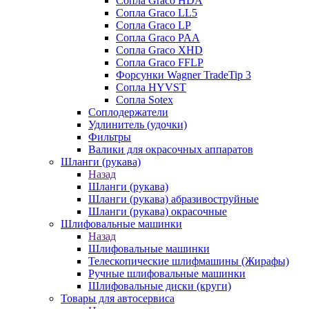
Сопла Graco HDA
Сопла Graco LL5
Сопла Graco LP
Сопла Graco PAA
Сопла Graco XHD
Сопла Graco FFLP
Форсунки Wagner TradeTip 3
Сопла HYVST
Сопла Sotex
Соплодержатели
Удлинитель (удочки)
Фильтры
Валики для окрасочных аппаратов
Шланги (рукава)
Назад
Шланги (рукава)
Шланги (рукава) абразивоструйные
Шланги (рукава) окрасочные
Шлифовальные машинки
Назад
Шлифовальные машинки
Телескопические шлифмашины (Жирафы)
Ручные шлифовальные машинки
Шлифовальные диски (круги)
Товары для автосервиса