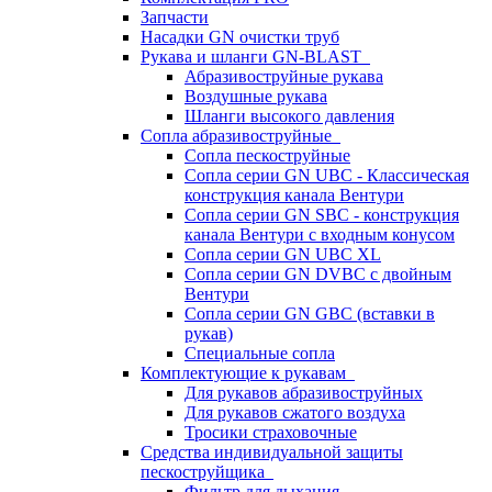
Запчасти
Насадки GN очистки труб
Рукава и шланги GN-BLAST
Абразивоструйные рукава
Воздушные рукава
Шланги высокого давления
Сопла абразивоструйные
Сопла пескоструйные
Сопла серии GN UBC - Классическая
конструкция канала Вентури
Сопла серии GN SBC - конструкция
канала Вентури c входным конусом
Сопла серии GN UBC XL
Сопла серии GN DVBC с двойным
Вентури
Сопла серии GN GBC (вставки в
рукав)
Специальные сопла
Комплектующие к рукавам
Для рукавов абразивоструйных
Для рукавов сжатого воздуха
Тросики страховочные
Средства индивидуальной защиты
пескоструйщика
Фильтр для дыхания