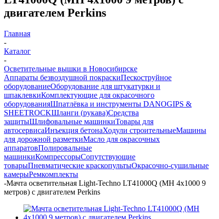
двигателем Perkins
Главная
-
Каталог
-
Осветительные вышки в Новосибирске
Аппараты безвоздушной покраски
Пескоструйное
оборудование
Оборудование для штукатурки и
шпаклевки
Комплектующие для окрасочного
оборудования
Шпатлёвка и инструменты DANOGIPS &
SHEETROCK
Шланги (рукава)
Средства
защиты
Шлифовальные машинки
Товары для
автосервиса
Инъекция бетона
Ходули строительные
Машины
для дорожной разметки
Масло для окрасочных
аппаратов
Полировальные
машинки
Компрессоры
Сопутствующие
товары
Пневматические краскопульты
Окрасочно-сушильные
камеры
Ремкомплекты
-
Мачта осветительная Light-Techno LT41000Q (MH 4х1000 9
метров) с двигателем Perkins