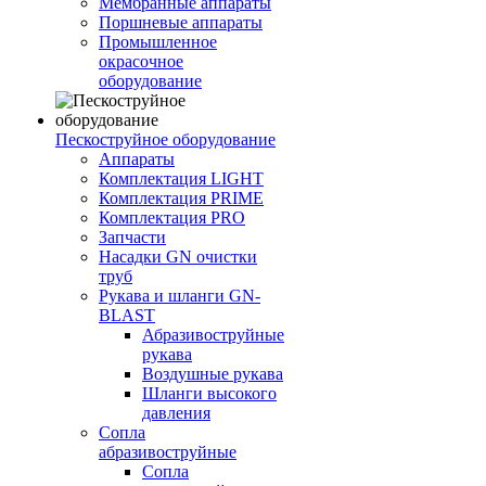
Мембранные аппараты
Поршневые аппараты
Промышленное
окрасочное
оборудование
Пескоструйное оборудование
Аппараты
Комплектация LIGHT
Комплектация PRIME
Комплектация PRO
Запчасти
Насадки GN очистки
труб
Рукава и шланги GN-
BLAST
Абразивоструйные
рукава
Воздушные рукава
Шланги высокого
давления
Сопла
абразивоструйные
Сопла