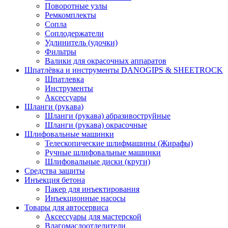
Поворотные узлы
Ремкомплекты
Сопла
Соплодержатели
Удлинитель (удочки)
Фильтры
Валики для окрасочных аппаратов
Шпатлёвка и инструменты DANOGIPS & SHEETROCK
Шпатлевка
Инструменты
Аксессуары
Шланги (рукава)
Шланги (рукава) абразивоструйные
Шланги (рукава) окрасочные
Шлифовальные машинки
Телескопические шлифмашины (Жирафы)
Ручные шлифовальные машинки
Шлифовальные диски (круги)
Средства защиты
Инъекция бетона
Пакер для инъектирования
Инъекционные насосы
Товары для автосервиса
Аксессуары для мастерской
Влагомаслоотделители