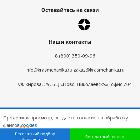
Оставайтесь на связи
Наши контакты
8 (800) 350-09-96
info@krasmehanika.ru
zakaz@krasmehanika.ru
ул. Кирова, 29, БЦ «Ново-Николаевскъ», офис 704
2026 © Красмеханика
Продолжая просмотр, вы даете согласие на обработку
Цены на сайте не являются публичной офертой
файлов
cookies
ваш
подарок
Создание и продвижение сайтов
Бесплатный подбор
ОК
Бесплатный звонок
оборудования