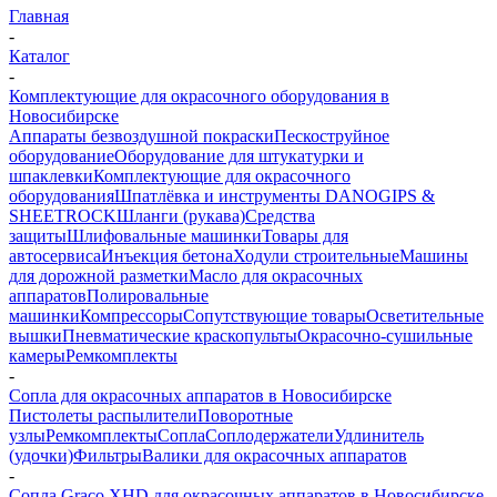
Главная
-
Каталог
-
Комплектующие для окрасочного оборудования в
Новосибирске
Аппараты безвоздушной покраски
Пескоструйное
оборудование
Оборудование для штукатурки и
шпаклевки
Комплектующие для окрасочного
оборудования
Шпатлёвка и инструменты DANOGIPS &
SHEETROCK
Шланги (рукава)
Средства
защиты
Шлифовальные машинки
Товары для
автосервиса
Инъекция бетона
Ходули строительные
Машины
для дорожной разметки
Масло для окрасочных
аппаратов
Полировальные
машинки
Компрессоры
Сопутствующие товары
Осветительные
вышки
Пневматические краскопульты
Окрасочно-сушильные
камеры
Ремкомплекты
-
Сопла для окрасочных аппаратов в Новосибирске
Пистолеты распылители
Поворотные
узлы
Ремкомплекты
Сопла
Соплодержатели
Удлинитель
(удочки)
Фильтры
Валики для окрасочных аппаратов
-
Сопла Graco XHD для окрасочных аппаратов в Новосибирске