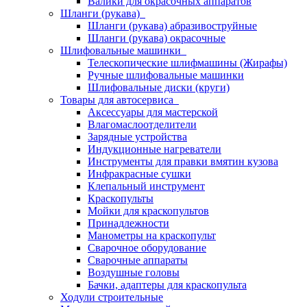
Валики для окрасочных аппаратов
Шланги (рукава)
Шланги (рукава) абразивоструйные
Шланги (рукава) окрасочные
Шлифовальные машинки
Телескопические шлифмашины (Жирафы)
Ручные шлифовальные машинки
Шлифовальные диски (круги)
Товары для автосервиса
Аксессуары для мастерской
Влагомаслоотделители
Зарядные устройства
Индукционные нагреватели
Инструменты для правки вмятин кузова
Инфракрасные сушки
Клепальный инструмент
Краскопульты
Мойки для краскопультов
Принадлежности
Манометры на краскопульт
Сварочное оборудование
Сварочные аппараты
Воздушные головы
Бачки, адаптеры для краскопульта
Ходули строительные