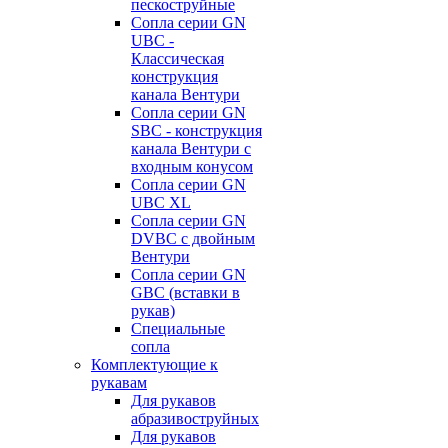
пескоструйные
Сопла серии GN
UBC -
Классическая
конструкция
канала Вентури
Сопла серии GN
SBC - конструкция
канала Вентури c
входным конусом
Сопла серии GN
UBC XL
Сопла серии GN
DVBC с двойным
Вентури
Сопла серии GN
GBC (вставки в
рукав)
Специальные
сопла
Комплектующие к
рукавам
Для рукавов
абразивоструйных
Для рукавов