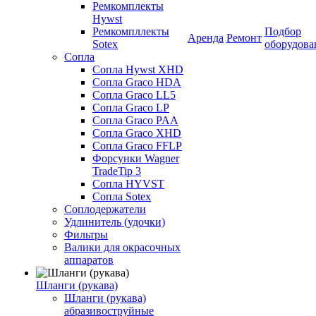
Ремкомплекты
Hywst
Ремкомпллекты
Подбор
Аренда
Ремонт
Sotex
оборудова
Сопла
Сопла Hywst XHD
Сопла Graco HDA
Сопла Graco LL5
Сопла Graco LP
Сопла Graco PAA
Сопла Graco XHD
Сопла Graco FFLP
Форсунки Wagner
TradeTip 3
Сопла HYVST
Сопла Sotex
Соплодержатели
Удлинитель (удочки)
Фильтры
Валики для окрасочных
аппаратов
Шланги (рукава)
Шланги (рукава)
абразивоструйные