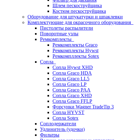
Шлем пескоструйщика
Костюм пескоструйщика
Оборудование для штукатурки и шпаклевки
Комплектующие для окрасочного оборудования
Пистолеты распылители
Поворотные узлы
Ремкомплекты
Ремкомплекты Graco
Ремкомплекты Hywst
Ремкомпллекты Sotex
Сопла
Сопла Hywst XHD
Сопла Graco HDA
Сопла Graco LL5
Сопла Graco LP
Сопла Graco PAA
Сопла Graco XHD
Сопла Graco FFLP
Форсунки Wagner TradeTip 3
Сопла HYVST
Сопла Sotex
Соплодержатели
Удлинитель (удочки)
Фильтры