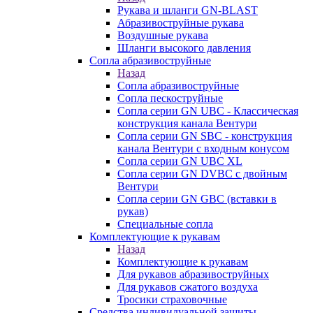
Рукава и шланги GN-BLAST
Абразивоструйные рукава
Воздушные рукава
Шланги высокого давления
Сопла абразивоструйные
Назад
Сопла абразивоструйные
Сопла пескоструйные
Сопла серии GN UBC - Классическая
конструкция канала Вентури
Сопла серии GN SBC - конструкция
канала Вентури c входным конусом
Сопла серии GN UBC XL
Сопла серии GN DVBC с двойным
Вентури
Сопла серии GN GBC (вставки в
рукав)
Специальные сопла
Комплектующие к рукавам
Назад
Комплектующие к рукавам
Для рукавов абразивоструйных
Для рукавов сжатого воздуха
Тросики страховочные
Средства индивидуальной защиты