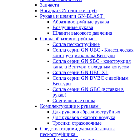
Запчасти
Насадки GN очистки труб
Рукава и шланги GN-BLAST
Абразивоструйные рукава
Воздушные рукава
Шланги высокого давления
Сопла абразивоструйные
Сопла пескоструйные
Сопла серии GN UBC - Классическая
конструкция канала Вентури
Сопла серии GN SBC - конструкция
канала Вентури c входным конусом
Сопла серии GN UBC XL
Сопла серии GN DVBC с двойным
Вентури
Сопла серии GN GBC (вставки в
рукав)
Специальные сопла
Комплектующие к рукавам
Для рукавов абразивоструйных
Для рукавов сжатого воздуха
Тросики страховочные
Средства индивидуальной защиты
пескоструйщика
Фильтр для дыхания