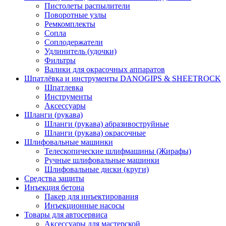
Пистолеты распылители
Поворотные узлы
Ремкомплекты
Сопла
Соплодержатели
Удлинитель (удочки)
Фильтры
Валики для окрасочных аппаратов
Шпатлёвка и инструменты DANOGIPS & SHEETROCK
Шпатлевка
Инструменты
Аксессуары
Шланги (рукава)
Шланги (рукава) абразивоструйные
Шланги (рукава) окрасочные
Шлифовальные машинки
Телескопические шлифмашины (Жирафы)
Ручные шлифовальные машинки
Шлифовальные диски (круги)
Средства защиты
Инъекция бетона
Пакер для инъектирования
Инъекционные насосы
Товары для автосервиса
Аксессуары для мастерской