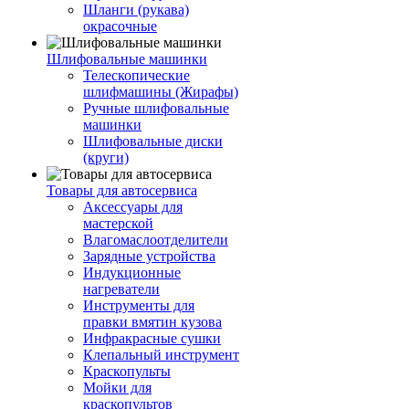
Шланги (рукава)
окрасочные
Шлифовальные машинки
Телескопические
шлифмашины (Жирафы)
Ручные шлифовальные
машинки
Шлифовальные диски
(круги)
Товары для автосервиса
Аксессуары для
мастерской
Влагомаслоотделители
Зарядные устройства
Индукционные
нагреватели
Инструменты для
правки вмятин кузова
Инфракрасные сушки
Клепальный инструмент
Краскопульты
Мойки для
краскопультов