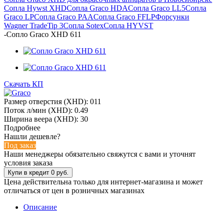
Сопла Hywst XHD
Сопла Graco HDA
Сопла Graco LL5
Сопла
Graco LP
Сопла Graco PAA
Сопла Graco FFLP
Форсунки
Wagner TradeTip 3
Сопла Sotex
Сопла HYVST
-
Сопло Graco XHD 611
Скачать КП
Размер отверстия (XHD): 011
Поток л/мин (XHD): 0.49
Ширина веера (XHD): 30
Подробнее
Нашли дешевле?
Под заказ
Наши менеджеры обязательно свяжутся с вами и уточнят
условия заказа
Цена действительна только для интернет-магазина и может
отличаться от цен в розничных магазинах
Описание