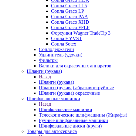
Сопла Graco HDA
Сопла Graco LL5
Сопла Graco LP
Сопла Graco PAA
Сопла Graco XHD
Сопла Graco FFLP
Форсунки Wagner TradeTip 3
Сопла HYVST
Сопла Sotex
Соплодержатели
Удлинитель (удочки)
Фильтры
Валики для окрасочных аппаратов
Шланги (рукава)
Назад
Шланги (рукава)
Шланги (рукава) абразивоструйные
Шланги (рукава) окрасочные
Шлифовальные машинки
Назад
Шлифовальные машинки
Телескопические шлифмашины (Жирафы)
Ручные шлифовальные машинки
Шлифовальные диски (круги)
Товары для автосервиса