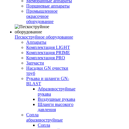
Мембранные аппараты
Поршневые аппараты
Промышленное
окрасочное
оборудование
Пескоструйное оборудование
Аппараты
Комплектация LIGHT
Комплектация PRIME
Комплектация PRO
Запчасти
Насадки GN очистки
труб
Рукава и шланги GN-
BLAST
Абразивоструйные
рукава
Воздушные рукава
Шланги высокого
давления
Сопла
абразивоструйные
Сопла