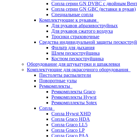
Сопла серии GN DVBC с двойным Вен
Сопла серии GN GBC (вставки в рукав)
Специальные сопла
Комплектующие к рукавам
Для рукавов абразивоструйных
Для рукавов сжатого воздуха
Тросики страховочные
Средства индивидуальной защиты пескостр
Фильтр для дыхания
Шлем пескоструйщика
Костюм пескоструйщика
Оборудование для штукатурки и шпаклевки
Комплектующие для окрасочного оборудования
Пистолеты распылители
Поворотные узлы
Ремкомплекты
Ремкомплекты Graco
Ремкомплекты Hywst
Ремкомпллекты Sotex
Сопла
Сопла Hywst XHD
Сопла Graco HDA
Сопла Graco LL5
Сопла Graco LP
Сопла Graco PAA