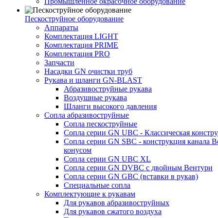
Промышленное окрасочное оборудование
Пескоструйное оборудование
Аппараты
Комплектация LIGHT
Комплектация PRIME
Комплектация PRO
Запчасти
Насадки GN очистки труб
Рукава и шланги GN-BLAST
Абразивоструйные рукава
Воздушные рукава
Шланги высокого давления
Сопла абразивоструйные
Сопла пескоструйные
Сопла серии GN UBC - Классическая констру
Сопла серии GN SBC - конструкция канала В
конусом
Сопла серии GN UBC XL
Сопла серии GN DVBC с двойным Вентури
Сопла серии GN GBC (вставки в рукав)
Специальные сопла
Комплектующие к рукавам
Для рукавов абразивоструйных
Для рукавов сжатого воздуха