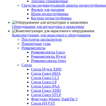
Тросики страховочные
Средства индивидуальной защиты пескоструйщика
Фильтр для дыхания
Шлем пескоструйщика
Костюм пескоструйщика
Оборудование для штукатурки и шпаклевки
Комплектующие для окрасочного оборудования
Пистолеты распылители
Поворотные узлы
Ремкомплекты
Ремкомплекты Graco
Ремкомплекты Hywst
Ремкомпллекты Sotex
Сопла
Сопла Hywst XHD
Сопла Graco HDA
Сопла Graco LL5
Сопла Graco LP
Сопла Graco PAA
Сопла Graco XHD
Сопла Graco FFLP
Форсунки Wagner TradeTip 3
Сопла HYVST