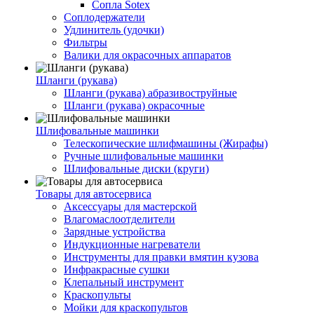
Сопла Sotex
Соплодержатели
Удлинитель (удочки)
Фильтры
Валики для окрасочных аппаратов
Шланги (рукава)
Шланги (рукава) абразивоструйные
Шланги (рукава) окрасочные
Шлифовальные машинки
Телескопические шлифмашины (Жирафы)
Ручные шлифовальные машинки
Шлифовальные диски (круги)
Товары для автосервиса
Аксессуары для мастерской
Влагомаслоотделители
Зарядные устройства
Индукционные нагреватели
Инструменты для правки вмятин кузова
Инфракрасные сушки
Клепальный инструмент
Краскопульты
Мойки для краскопультов