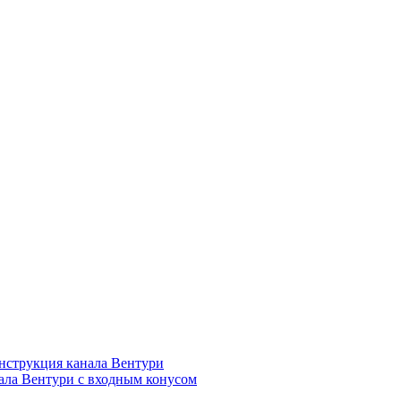
нструкция канала Вентури
ала Вентури c входным конусом