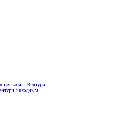
кция канала Вентури
ентури c входным