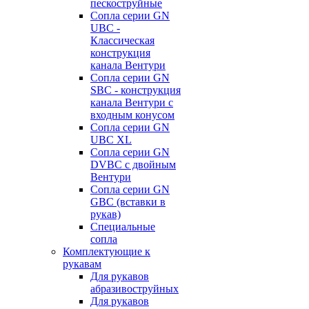
пескоструйные
Сопла серии GN
UBC -
Классическая
конструкция
канала Вентури
Сопла серии GN
SBC - конструкция
канала Вентури c
входным конусом
Сопла серии GN
UBC XL
Сопла серии GN
DVBC с двойным
Вентури
Сопла серии GN
GBC (вставки в
рукав)
Специальные
сопла
Комплектующие к
рукавам
Для рукавов
абразивоструйных
Для рукавов