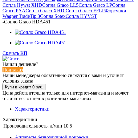
Сопла Hywst XHD
Сопла Graco LL5
Сопла Graco LP
Сопла
Graco PAA
Сопла Graco XHD
Сопла Graco FFLP
Форсунки
Wagner TradeTip 3
Сопла Sotex
Сопла HYVST
-
Сопло Graco HDA451
Скачать КП
Нашли дешевле?
Под заказ
Наши менеджеры обязательно свяжутся с вами и уточнят
условия заказа
Цена действительна только для интернет-магазина и может
отличаться от цен в розничных магазинах
Характеристики
Характеристики
Производительность, л/мин
10,5
Аппараты безвоздушной покраски