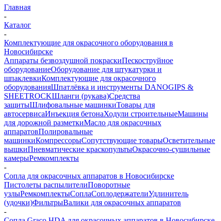
Главная
-
Каталог
-
Комплектующие для окрасочного оборудования в
Новосибирске
Аппараты безвоздушной покраски
Пескоструйное
оборудование
Оборудование для штукатурки и
шпаклевки
Комплектующие для окрасочного
оборудования
Шпатлёвка и инструменты DANOGIPS &
SHEETROCK
Шланги (рукава)
Средства
защиты
Шлифовальные машинки
Товары для
автосервиса
Инъекция бетона
Ходули строительные
Машины
для дорожной разметки
Масло для окрасочных
аппаратов
Полировальные
машинки
Компрессоры
Сопутствующие товары
Осветительные
вышки
Пневматические краскопульты
Окрасочно-сушильные
камеры
Ремкомплекты
-
Сопла для окрасочных аппаратов в Новосибирске
Пистолеты распылители
Поворотные
узлы
Ремкомплекты
Сопла
Соплодержатели
Удлинитель
(удочки)
Фильтры
Валики для окрасочных аппаратов
-
Сопла Graco HDA для окрасочных аппаратов в Новосибирске