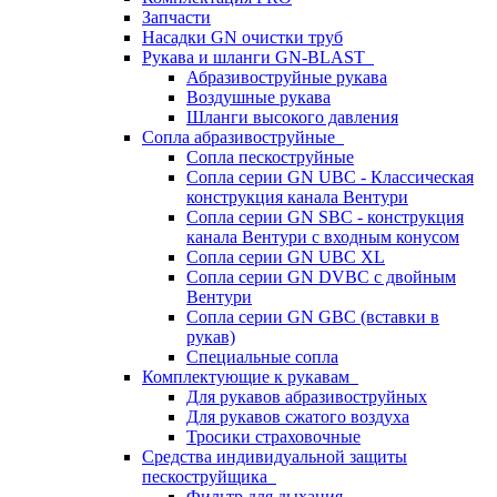
Запчасти
Насадки GN очистки труб
Рукава и шланги GN-BLAST
Абразивоструйные рукава
Воздушные рукава
Шланги высокого давления
Сопла абразивоструйные
Сопла пескоструйные
Сопла серии GN UBC - Классическая
конструкция канала Вентури
Сопла серии GN SBC - конструкция
канала Вентури c входным конусом
Сопла серии GN UBC XL
Сопла серии GN DVBC с двойным
Вентури
Сопла серии GN GBC (вставки в
рукав)
Специальные сопла
Комплектующие к рукавам
Для рукавов абразивоструйных
Для рукавов сжатого воздуха
Тросики страховочные
Средства индивидуальной защиты
пескоструйщика
Фильтр для дыхания