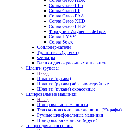
Сопла Graco HDA
Сопла Graco LL5
Сопла Graco LP
Сопла Graco PAA
Сопла Graco XHD
Сопла Graco FFLP
Форсунки Wagner TradeTip 3
Сопла HYVST
Сопла Sotex
Соплодержатели
Удлинитель (удочки)
Фильтры
Валики для окрасочных аппаратов
Шланги (рукава)
Назад
Шланги (рукава)
Шланги (рукава) абразивоструйные
Шланги (рукава) окрасочные
Шлифовальные машинки
Назад
Шлифовальные машинки
Телескопические шлифмашины (Жирафы)
Ручные шлифовальные машинки
Шлифовальные диски (круги)
Товары для автосервиса