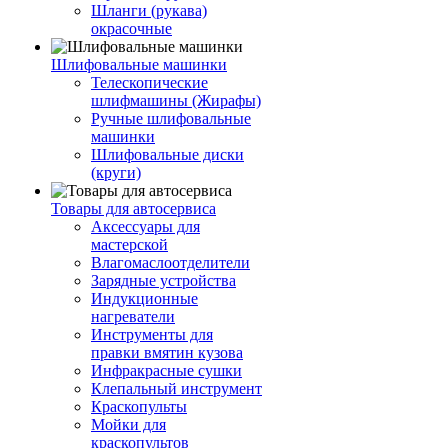
Шланги (рукава)
окрасочные
Шлифовальные машинки
Телескопические
шлифмашины (Жирафы)
Ручные шлифовальные
машинки
Шлифовальные диски
(круги)
Товары для автосервиса
Аксессуары для
мастерской
Влагомаслоотделители
Зарядные устройства
Индукционные
нагреватели
Инструменты для
правки вмятин кузова
Инфракрасные сушки
Клепальный инструмент
Краскопульты
Мойки для
краскопультов