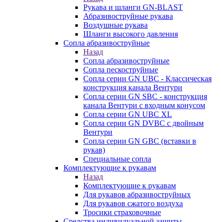
Рукава и шланги GN-BLAST
Абразивоструйные рукава
Воздушные рукава
Шланги высокого давления
Сопла абразивоструйные
Назад
Сопла абразивоструйные
Сопла пескоструйные
Сопла серии GN UBC - Классическая
конструкция канала Вентури
Сопла серии GN SBC - конструкция
канала Вентури c входным конусом
Сопла серии GN UBC XL
Сопла серии GN DVBC с двойным
Вентури
Сопла серии GN GBC (вставки в
рукав)
Специальные сопла
Комплектующие к рукавам
Назад
Комплектующие к рукавам
Для рукавов абразивоструйных
Для рукавов сжатого воздуха
Тросики страховочные
Средства индивидуальной защиты