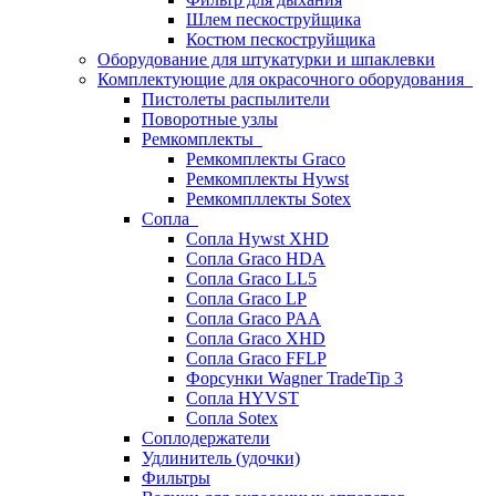
Шлем пескоструйщика
Костюм пескоструйщика
Оборудование для штукатурки и шпаклевки
Комплектующие для окрасочного оборудования
Пистолеты распылители
Поворотные узлы
Ремкомплекты
Ремкомплекты Graco
Ремкомплекты Hywst
Ремкомпллекты Sotex
Сопла
Сопла Hywst XHD
Сопла Graco HDA
Сопла Graco LL5
Сопла Graco LP
Сопла Graco PAA
Сопла Graco XHD
Сопла Graco FFLP
Форсунки Wagner TradeTip 3
Сопла HYVST
Сопла Sotex
Соплодержатели
Удлинитель (удочки)
Фильтры