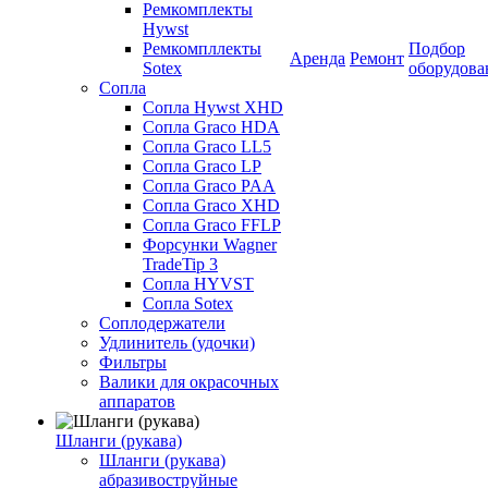
Ремкомплекты
Hywst
Ремкомпллекты
Подбор
Аренда
Ремонт
Sotex
оборудова
Сопла
Сопла Hywst XHD
Сопла Graco HDA
Сопла Graco LL5
Сопла Graco LP
Сопла Graco PAA
Сопла Graco XHD
Сопла Graco FFLP
Форсунки Wagner
TradeTip 3
Сопла HYVST
Сопла Sotex
Соплодержатели
Удлинитель (удочки)
Фильтры
Валики для окрасочных
аппаратов
Шланги (рукава)
Шланги (рукава)
абразивоструйные