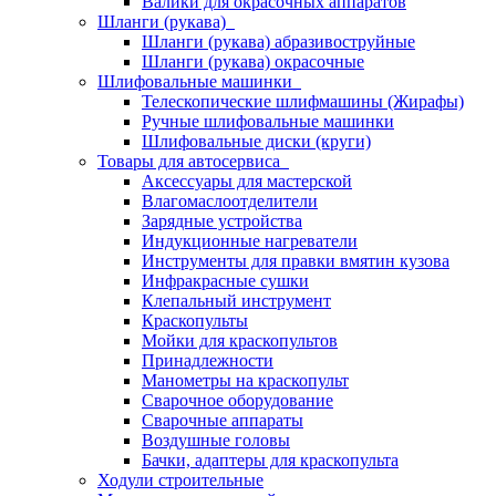
Валики для окрасочных аппаратов
Шланги (рукава)
Шланги (рукава) абразивоструйные
Шланги (рукава) окрасочные
Шлифовальные машинки
Телескопические шлифмашины (Жирафы)
Ручные шлифовальные машинки
Шлифовальные диски (круги)
Товары для автосервиса
Аксессуары для мастерской
Влагомаслоотделители
Зарядные устройства
Индукционные нагреватели
Инструменты для правки вмятин кузова
Инфракрасные сушки
Клепальный инструмент
Краскопульты
Мойки для краскопультов
Принадлежности
Манометры на краскопульт
Сварочное оборудование
Сварочные аппараты
Воздушные головы
Бачки, адаптеры для краскопульта
Ходули строительные