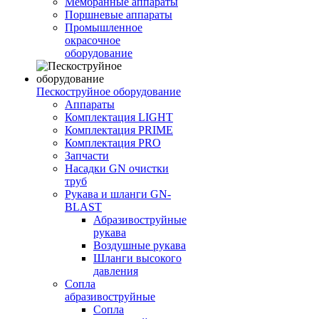
Мембранные аппараты
Поршневые аппараты
Промышленное
окрасочное
оборудование
Пескоструйное оборудование
Аппараты
Комплектация LIGHT
Комплектация PRIME
Комплектация PRO
Запчасти
Насадки GN очистки
труб
Рукава и шланги GN-
BLAST
Абразивоструйные
рукава
Воздушные рукава
Шланги высокого
давления
Сопла
абразивоструйные
Сопла