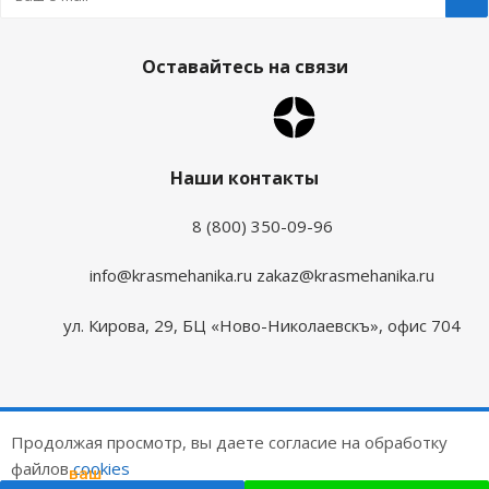
Оставайтесь на связи
Наши контакты
8 (800) 350-09-96
info@krasmehanika.ru
zakaz@krasmehanika.ru
ул. Кирова, 29, БЦ «Ново-Николаевскъ», офис 704
2026 © Красмеханика
Продолжая просмотр, вы даете согласие на обработку
Цены на сайте не являются публичной офертой
файлов
cookies
ваш
подарок