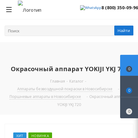
8 (800) 350-09-96
Найти
Окрасочный аппарат YOKIJI YKJ 720
0
Главная
-
Каталог
-
Аппараты безвоздушной покраски в Новосибирске
-
0
Поршневые аппараты в Новосибирске
-
Окрасочный аппарат
YOKIJI YKJ 720
0
ХИТ
НОВИНКА