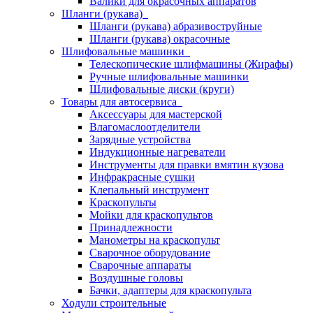
Валики для окрасочных аппаратов
Шланги (рукава)
Шланги (рукава) абразивоструйные
Шланги (рукава) окрасочные
Шлифовальные машинки
Телескопические шлифмашины (Жирафы)
Ручные шлифовальные машинки
Шлифовальные диски (круги)
Товары для автосервиса
Аксессуары для мастерской
Влагомаслоотделители
Зарядные устройства
Индукционные нагреватели
Инструменты для правки вмятин кузова
Инфракрасные сушки
Клепальный инструмент
Краскопульты
Мойки для краскопультов
Принадлежности
Манометры на краскопульт
Сварочное оборудование
Сварочные аппараты
Воздушные головы
Бачки, адаптеры для краскопульта
Ходули строительные