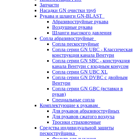
Запчасти
Насадки GN очистки труб
Рукава и шланги GN-BLAST
Абразивоструйные рукава
Воздушные рукава
Шланги высокого давления
Сопла абразивоструйные
Сопла пескоструйные
Сопла серии GN UBC - Классическая
конструкция канала Вентури
Сопла серии GN SBC - конструкция
канала Вентури c входным конусом
Сопла серии GN UBC XL
Сопла серии GN DVBC с двойным
Вентури
Сопла серии GN GBC (вставки в
рукав)
Специальные сопла
Комплектующие к рукавам
Для рукавов абразивоструйных
Для рукавов сжатого воздуха
Тросики страховочные
Средства индивидуальной защиты
пескоструйщика
Фильтр для дыхания