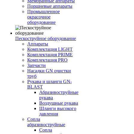
Мембранные аппараты
Поршневые аппараты
Промышленное
окрасочное
оборудование
Пескоструйное оборудование
Аппараты
Комплектация LIGHT
Комплектация PRIME
Комплектация PRO
Запчасти
Насадки GN очистки
труб
Рукава и шланги GN-
BLAST
Абразивоструйные
рукава
Воздушные рукава
Шланги высокого
давления
Сопла
абразивоструйные
Сопла