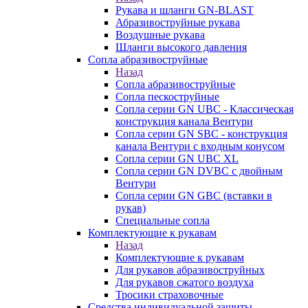
Рукава и шланги GN-BLAST
Абразивоструйные рукава
Воздушные рукава
Шланги высокого давления
Сопла абразивоструйные
Назад
Сопла абразивоструйные
Сопла пескоструйные
Сопла серии GN UBC - Классическая
конструкция канала Вентури
Сопла серии GN SBC - конструкция
канала Вентури c входным конусом
Сопла серии GN UBC XL
Сопла серии GN DVBC с двойным
Вентури
Сопла серии GN GBC (вставки в
рукав)
Специальные сопла
Комплектующие к рукавам
Назад
Комплектующие к рукавам
Для рукавов абразивоструйных
Для рукавов сжатого воздуха
Тросики страховочные
Средства индивидуальной защиты