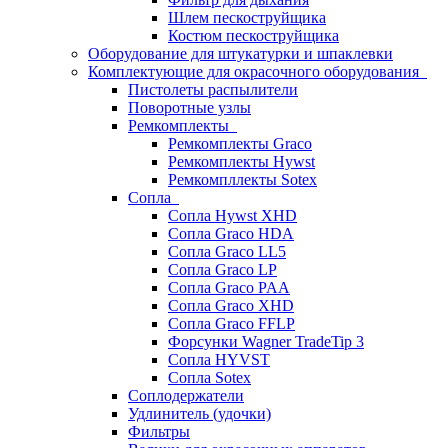
Шлем пескоструйщика
Костюм пескоструйщика
Оборудование для штукатурки и шпаклевки
Комплектующие для окрасочного оборудования
Пистолеты распылители
Поворотные узлы
Ремкомплекты
Ремкомплекты Graco
Ремкомплекты Hywst
Ремкомпллекты Sotex
Сопла
Сопла Hywst XHD
Сопла Graco HDA
Сопла Graco LL5
Сопла Graco LP
Сопла Graco PAA
Сопла Graco XHD
Сопла Graco FFLP
Форсунки Wagner TradeTip 3
Сопла HYVST
Сопла Sotex
Соплодержатели
Удлинитель (удочки)
Фильтры