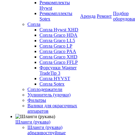
Ремкомплекты
Hywst
Ремкомпллекты
Подбор
Аренда
Ремонт
Sotex
оборудова
Сопла
Сопла Hywst XHD
Сопла Graco HDA
Сопла Graco LL5
Сопла Graco LP
Сопла Graco PAA
Сопла Graco XHD
Сопла Graco FFLP
Форсунки Wagner
TradeTip 3
Сопла HYVST
Сопла Sotex
Соплодержатели
Удлинитель (удочки)
Фильтры
Валики для окрасочных
аппаратов
Шланги (рукава)
Шланги (рукава)
абразивоструйные