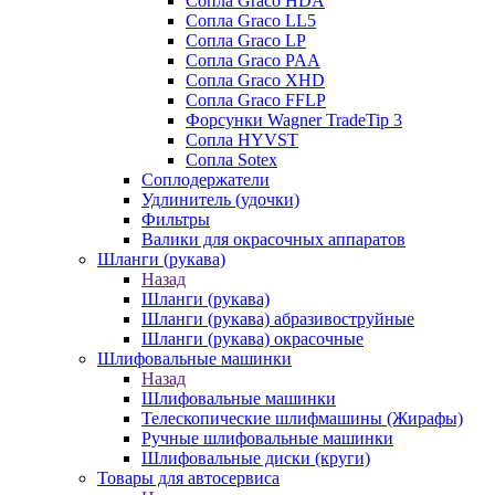
Сопла Graco HDA
Сопла Graco LL5
Сопла Graco LP
Сопла Graco PAA
Сопла Graco XHD
Сопла Graco FFLP
Форсунки Wagner TradeTip 3
Сопла HYVST
Сопла Sotex
Соплодержатели
Удлинитель (удочки)
Фильтры
Валики для окрасочных аппаратов
Шланги (рукава)
Назад
Шланги (рукава)
Шланги (рукава) абразивоструйные
Шланги (рукава) окрасочные
Шлифовальные машинки
Назад
Шлифовальные машинки
Телескопические шлифмашины (Жирафы)
Ручные шлифовальные машинки
Шлифовальные диски (круги)
Товары для автосервиса