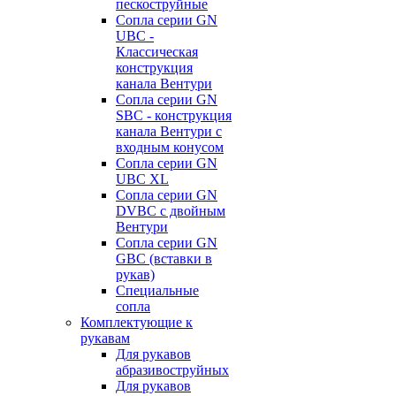
пескоструйные
Сопла серии GN
UBC -
Классическая
конструкция
канала Вентури
Сопла серии GN
SBC - конструкция
канала Вентури c
входным конусом
Сопла серии GN
UBC XL
Сопла серии GN
DVBC с двойным
Вентури
Сопла серии GN
GBC (вставки в
рукав)
Специальные
сопла
Комплектующие к
рукавам
Для рукавов
абразивоструйных
Для рукавов