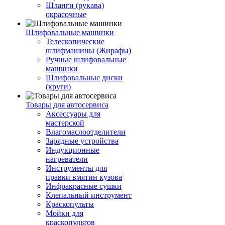
Шланги (рукава)
окрасочные
Шлифовальные машинки
Телескопические
шлифмашины (Жирафы)
Ручные шлифовальные
машинки
Шлифовальные диски
(круги)
Товары для автосервиса
Аксессуары для
мастерской
Влагомаслоотделители
Зарядные устройства
Индукционные
нагреватели
Инструменты для
правки вмятин кузова
Инфракрасные сушки
Клепальный инструмент
Краскопульты
Мойки для
краскопультов