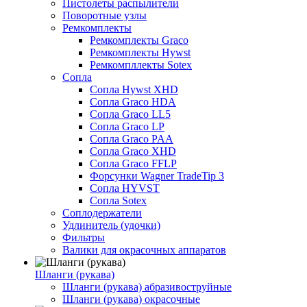
Пистолеты распылители
Поворотные узлы
Ремкомплекты
Ремкомплекты Graco
Ремкомплекты Hywst
Ремкомпллекты Sotex
Сопла
Сопла Hywst XHD
Сопла Graco HDA
Сопла Graco LL5
Сопла Graco LP
Сопла Graco PAA
Сопла Graco XHD
Сопла Graco FFLP
Форсунки Wagner TradeTip 3
Сопла HYVST
Сопла Sotex
Соплодержатели
Удлинитель (удочки)
Фильтры
Валики для окрасочных аппаратов
Шланги (рукава)
Шланги (рукава) абразивоструйные
Шланги (рукава) окрасочные