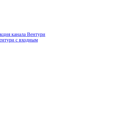
кция канала Вентури
ентури c входным