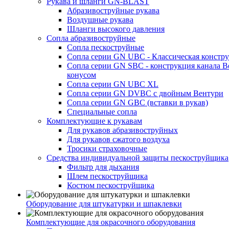
Рукава и шланги GN-BLAST
Абразивоструйные рукава
Воздушные рукава
Шланги высокого давления
Сопла абразивоструйные
Сопла пескоструйные
Сопла серии GN UBC - Классическая констру
Сопла серии GN SBC - конструкция канала В
конусом
Сопла серии GN UBC XL
Сопла серии GN DVBC с двойным Вентури
Сопла серии GN GBC (вставки в рукав)
Специальные сопла
Комплектующие к рукавам
Для рукавов абразивоструйных
Для рукавов сжатого воздуха
Тросики страховочные
Средства индивидуальной защиты пескоструйщика
Фильтр для дыхания
Шлем пескоструйщика
Костюм пескоструйщика
Оборудование для штукатурки и шпаклевки
Комплектующие для окрасочного оборудования