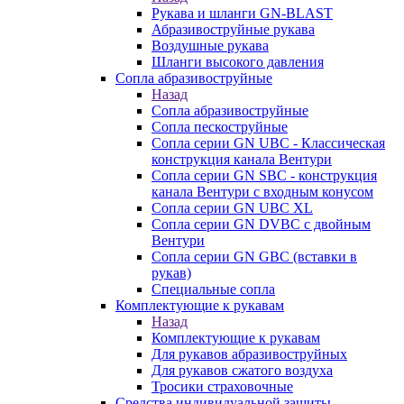
Рукава и шланги GN-BLAST
Абразивоструйные рукава
Воздушные рукава
Шланги высокого давления
Сопла абразивоструйные
Назад
Сопла абразивоструйные
Сопла пескоструйные
Сопла серии GN UBC - Классическая
конструкция канала Вентури
Сопла серии GN SBC - конструкция
канала Вентури c входным конусом
Сопла серии GN UBC XL
Сопла серии GN DVBC с двойным
Вентури
Сопла серии GN GBC (вставки в
рукав)
Специальные сопла
Комплектующие к рукавам
Назад
Комплектующие к рукавам
Для рукавов абразивоструйных
Для рукавов сжатого воздуха
Тросики страховочные
Средства индивидуальной защиты