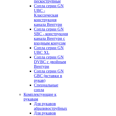
пескоструйные
Сопла серии GN
UBC -
Классическая
конструкция
канала Вентури
Сопла серии GN
SBC - конструкция
канала Вентури c
входным конусом
Сопла серии GN
UBC XL
Сопла серии GN
DVBC с двойным
Вентури
Сопла серии GN
GBC (вставки в
рукав)
Специальные
сопла
Комплектующие к
рукавам
Для рукавов
абразивоструйных
Для рукавов