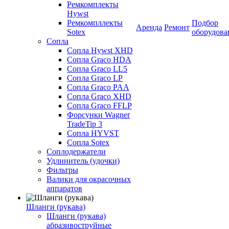
Ремкомплекты
Hywst
Ремкомпллекты
Подбор
Аренда
Ремонт
Sotex
оборудова
Сопла
Сопла Hywst XHD
Сопла Graco HDA
Сопла Graco LL5
Сопла Graco LP
Сопла Graco PAA
Сопла Graco XHD
Сопла Graco FFLP
Форсунки Wagner
TradeTip 3
Сопла HYVST
Сопла Sotex
Соплодержатели
Удлинитель (удочки)
Фильтры
Валики для окрасочных
аппаратов
Шланги (рукава)
Шланги (рукава)
абразивоструйные