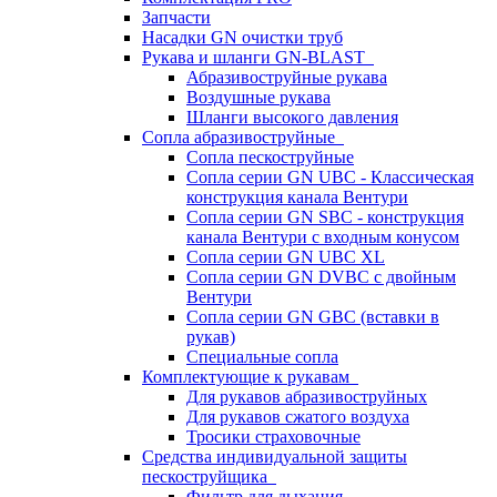
Запчасти
Насадки GN очистки труб
Рукава и шланги GN-BLAST
Абразивоструйные рукава
Воздушные рукава
Шланги высокого давления
Сопла абразивоструйные
Сопла пескоструйные
Сопла серии GN UBC - Классическая
конструкция канала Вентури
Сопла серии GN SBC - конструкция
канала Вентури c входным конусом
Сопла серии GN UBC XL
Сопла серии GN DVBC с двойным
Вентури
Сопла серии GN GBC (вставки в
рукав)
Специальные сопла
Комплектующие к рукавам
Для рукавов абразивоструйных
Для рукавов сжатого воздуха
Тросики страховочные
Средства индивидуальной защиты
пескоструйщика
Фильтр для дыхания