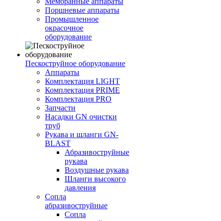
Мембранные аппараты
Поршневые аппараты
Промышленное
окрасочное
оборудование
Пескоструйное оборудование
Аппараты
Комплектация LIGHT
Комплектация PRIME
Комплектация PRO
Запчасти
Насадки GN очистки
труб
Рукава и шланги GN-
BLAST
Абразивоструйные
рукава
Воздушные рукава
Шланги высокого
давления
Сопла
абразивоструйные
Сопла