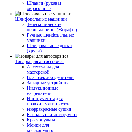
Шланги (рукава)
окрасочные
Шлифовальные машинки
Телескопические
шлифмашины (Жирафы)
Ручные шлифовальные
машинки
Шлифовальные диски
(круги)
Товары для автосервиса
Аксессуары для
мастерской
Влагомаслоотделители
Зарядные устройства
Индукционные
нагреватели
Инструменты для
правки вмятин кузова
Инфракрасные сушки
Клепальный инструмент
Краскопульты
Мойки для
краскопультов