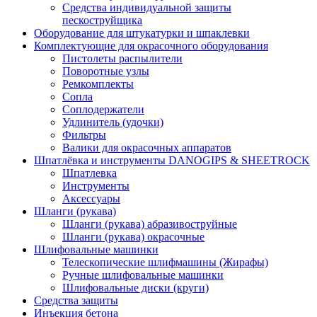
Средства индивидуальной защиты
пескоструйщика
Оборудование для штукатурки и шпаклевки
Комплектующие для окрасочного оборудования
Пистолеты распылители
Поворотные узлы
Ремкомплекты
Сопла
Соплодержатели
Удлинитель (удочки)
Фильтры
Валики для окрасочных аппаратов
Шпатлёвка и инструменты DANOGIPS & SHEETROCK
Шпатлевка
Инструменты
Аксессуары
Шланги (рукава)
Шланги (рукава) абразивоструйные
Шланги (рукава) окрасочные
Шлифовальные машинки
Телескопические шлифмашины (Жирафы)
Ручные шлифовальные машинки
Шлифовальные диски (круги)
Средства защиты
Инъекция бетона