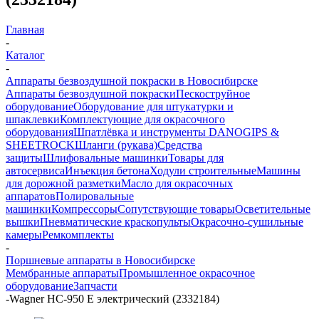
Главная
-
Каталог
-
Аппараты безвоздушной покраски в Новосибирске
Аппараты безвоздушной покраски
Пескоструйное
оборудование
Оборудование для штукатурки и
шпаклевки
Комплектующие для окрасочного
оборудования
Шпатлёвка и инструменты DANOGIPS &
SHEETROCK
Шланги (рукава)
Средства
защиты
Шлифовальные машинки
Товары для
автосервиса
Инъекция бетона
Ходули строительные
Машины
для дорожной разметки
Масло для окрасочных
аппаратов
Полировальные
машинки
Компрессоры
Сопутствующие товары
Осветительные
вышки
Пневматические краскопульты
Окрасочно-сушильные
камеры
Ремкомплекты
-
Поршневые аппараты в Новосибирске
Мембранные аппараты
Промышленное окрасочное
оборудование
Запчасти
-
Wagner HC-950 E электрический (2332184)