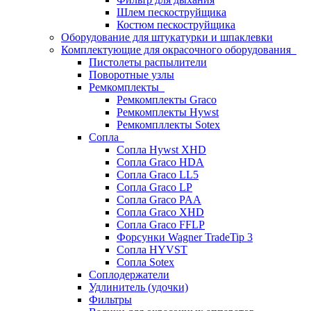
Шлем пескоструйщика
Костюм пескоструйщика
Оборудование для штукатурки и шпаклевки
Комплектующие для окрасочного оборудования
Пистолеты распылители
Поворотные узлы
Ремкомплекты
Ремкомплекты Graco
Ремкомплекты Hywst
Ремкомпллекты Sotex
Сопла
Сопла Hywst XHD
Сопла Graco HDA
Сопла Graco LL5
Сопла Graco LP
Сопла Graco PAA
Сопла Graco XHD
Сопла Graco FFLP
Форсунки Wagner TradeTip 3
Сопла HYVST
Сопла Sotex
Соплодержатели
Удлинитель (удочки)
Фильтры