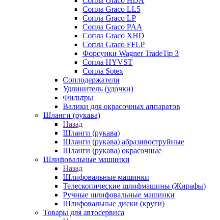
Сопла Graco HDA
Сопла Graco LL5
Сопла Graco LP
Сопла Graco PAA
Сопла Graco XHD
Сопла Graco FFLP
Форсунки Wagner TradeTip 3
Сопла HYVST
Сопла Sotex
Соплодержатели
Удлинитель (удочки)
Фильтры
Валики для окрасочных аппаратов
Шланги (рукава)
Назад
Шланги (рукава)
Шланги (рукава) абразивоструйные
Шланги (рукава) окрасочные
Шлифовальные машинки
Назад
Шлифовальные машинки
Телескопические шлифмашины (Жирафы)
Ручные шлифовальные машинки
Шлифовальные диски (круги)
Товары для автосервиса