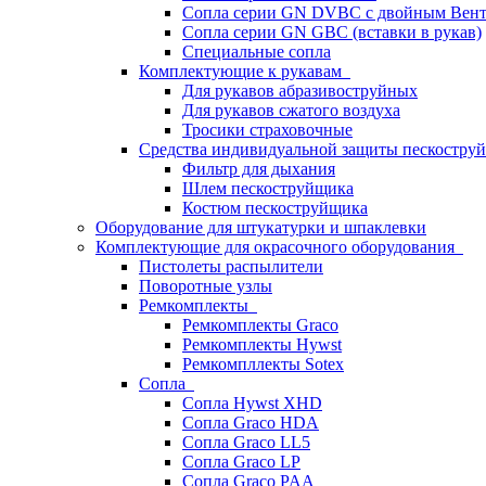
Сопла серии GN DVBC с двойным Вен
Сопла серии GN GBC (вставки в рукав)
Специальные сопла
Комплектующие к рукавам
Для рукавов абразивоструйных
Для рукавов сжатого воздуха
Тросики страховочные
Средства индивидуальной защиты пескостр
Фильтр для дыхания
Шлем пескоструйщика
Костюм пескоструйщика
Оборудование для штукатурки и шпаклевки
Комплектующие для окрасочного оборудования
Пистолеты распылители
Поворотные узлы
Ремкомплекты
Ремкомплекты Graco
Ремкомплекты Hywst
Ремкомпллекты Sotex
Сопла
Сопла Hywst XHD
Сопла Graco HDA
Сопла Graco LL5
Сопла Graco LP
Сопла Graco PAA