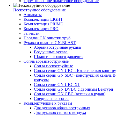
Промышленное окрасочное оборудование
Пескоструйное оборудование
Аппараты
Комплектация LIGHT
Комплектация PRIME
Комплектация PRO
Запчасти
Насадки GN очистки труб
Рукава и шланги GN-BLAST
Абразивоструйные рукава
Воздушные рукава
Шланги высокого давления
Сопла абразивоструйные
Сопла пескоструйные
Сопла серии GN UBC - Классическая констру
Сопла серии GN SBC - конструкция канала В
конусом
Сопла серии GN UBC XL
Сопла серии GN DVBC с двойным Вентури
Сопла серии GN GBC (вставки в рукав)
Специальные сопла
Комплектующие к рукавам
Для рукавов абразивоструйных
Для рукавов сжатого воздуха