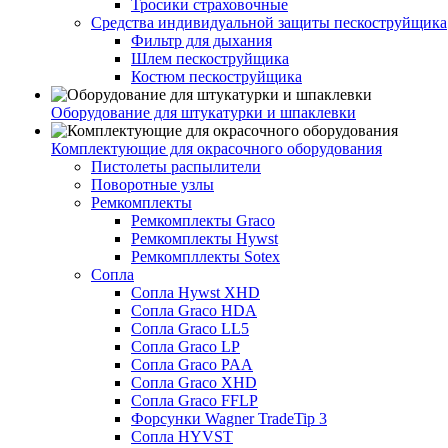
Тросики страховочные
Средства индивидуальной защиты пескоструйщика
Фильтр для дыхания
Шлем пескоструйщика
Костюм пескоструйщика
Оборудование для штукатурки и шпаклевки
Комплектующие для окрасочного оборудования
Пистолеты распылители
Поворотные узлы
Ремкомплекты
Ремкомплекты Graco
Ремкомплекты Hywst
Ремкомпллекты Sotex
Сопла
Сопла Hywst XHD
Сопла Graco HDA
Сопла Graco LL5
Сопла Graco LP
Сопла Graco PAA
Сопла Graco XHD
Сопла Graco FFLP
Форсунки Wagner TradeTip 3
Сопла HYVST