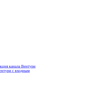
кция канала Вентури
ентури c входным