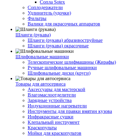
Сопла Sotex
Соплодержатели
Удлинитель (удочки)
Фильтры
Валики для окрасочных аппаратов
Шланги (рукава)
Шланги (рукава) абразивоструйные
Шланги (рукава) окрасочные
Шлифовальные машинки
Телескопические шлифмашины (Жирафы)
Ручные шлифовальные машинки
Шлифовальные диски (круги)
Товары для автосервиса
Аксессуары для мастерской
Влагомаслоотделители
Зарядные устройства
Индукционные нагреватели
Инструменты для правки вмятин кузова
Инфракрасные сушки
Клепальный инструмент
Краскопульты
Мойки для краскопультов