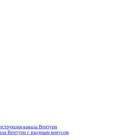
нструкция канала Вентури
ала Вентури c входным конусом