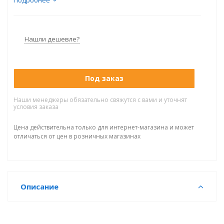
Handok 68
Подробнее
Передаточное соотношение 68:1
Производительность 10,8 л/мин
Рабочее давление 3-6,5 Бар
Нашли дешевле?
Макс.давление жидкости 442 Бар
Уровень шума 75-80 Дб
Ход поршня 120 мм
Под заказ
Вязкость ЛКМ От средней до высокой
Наши менеджеры обязательно свяжутся с вами и уточнят
условия заказа
Цена действительна только для интернет-магазина и может
отличаться от цен в розничных магазинах
Описание