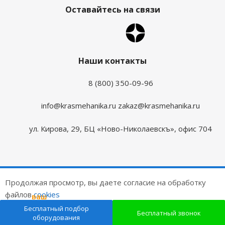
Оставайтесь на связи
Наши контакты
8 (800) 350-09-96
info@krasmehanika.ru
zakaz@krasmehanika.ru
ул. Кирова, 29, БЦ «Ново-Николаевскъ», офис 704
2026 © Красмеханика
Продолжая просмотр, вы даете согласие на обработку
Цены на сайте не являются публичной офертой
файлов
cookies
ваш
подарок
Создание и продвижение сайтов
Бесплатный подбор
ОК
Бесплатный звонок
оборудования