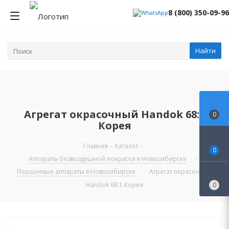
8 (800) 350-09-96
Найти
Агрегат окрасочный Handok 68:1
0
Корея
Главная
-
Каталог
-
0
Аппараты безвоздушной покраски в Новосибирске
-
Поршневые аппараты в Новосибирске
-
Агрегат окрасочный
Handok 68:1 Корея
0